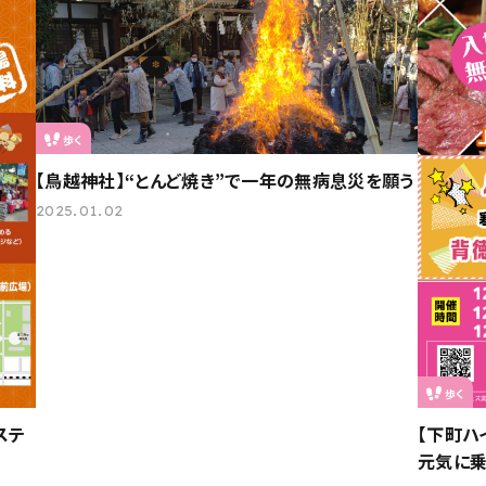
歩く
【鳥越神社】“とんど焼き”で一年の無病息災を願う
2025.01.02
歩く
ステ
【下町ハ
元気に乗