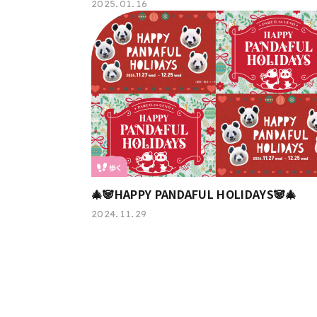
2025.01.16
歩く
🎄🐼HAPPY PANDAFUL HOLIDAYS🐼🎄
2024.11.29