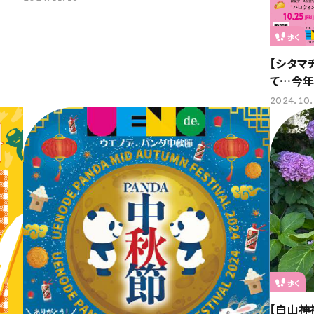
歩く
【シタマ
て…今年
2024.10
歩く
【白山神