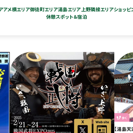
ア
アメ横エリア
御徒町エリア
湯島エリア
上野隣接エリア
ショッピ
休憩スポット＆宿泊
歩く
【湯島天