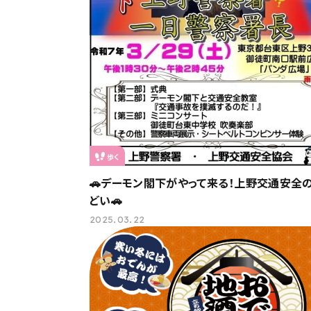
歩く
🚗デーモン閣下がやって来る！上野交通安全
どい🚗
2025.03.22