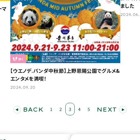
ました
ーマ
2024.06
歩く
【ウエノデ.パンダ中秋節】上野恩賜公園でグルメ&
エンタメを満喫！
2024.09.20
BACK
1
2
3
4
5
NEXT