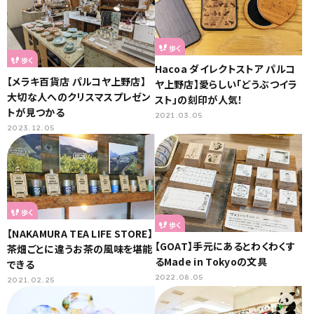
歩く
歩く
Hacoa ダイレクトストア パルコ
【メラキ百貨店 パルコヤ上野店】
ヤ上野店】愛らしい「どうぶつイラ
大切な人へのクリスマスプレゼン
スト」の刻印が人気！
トが見つかる
2021.03.05
2023.12.05
歩く
歩く
【NAKAMURA TEA LIFE STORE】
【GOAT】手元にあるとわくわくす
茶畑ごとに違うお茶の風味を堪能
るMade in Tokyoの文具
できる
2022.08.05
2021.02.25