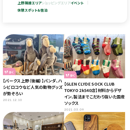
上野隣接エリア
ショッピングエリア
イベント
休憩スポット＆宿泊
歩く
歩く
【パークス上野（後編）】パンダ、ハ
【GLEN CLYDE SOCK CLUB
シビロコウなど人気の動物グッズ
TOKYO 2k540店】材料からデザ
が勢ぞろい
イン、製法までこだわり抜いた国産
2021.12.10
ソックス
2021.03.09