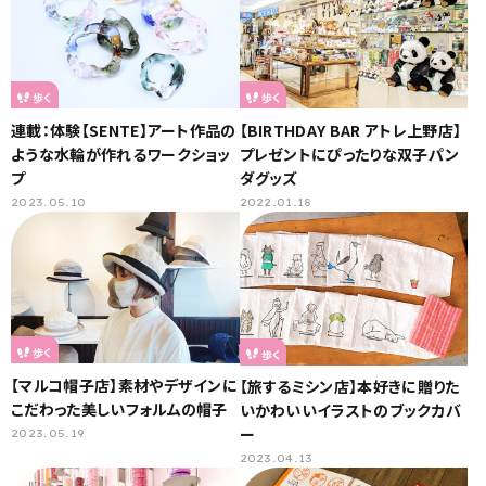
歩く
歩く
連載：体験【SENTE】アート作品の
【BIRTHDAY BAR アトレ上野店】
ような水輪が作れるワークショッ
プレゼントにぴったりな双子パン
プ
ダグッズ
2023.05.10
2022.01.18
歩く
歩く
【マルコ帽子店】素材やデザインに
【旅するミシン店】本好きに贈りた
こだわった美しいフォルムの帽子
いかわいいイラストのブックカバ
ー
2023.05.19
2023.04.13