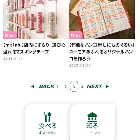
歩く
歩く
【mt lab.】店内にずらり！ 遊び心
【邪悪なハンコ屋 しにものぐるい】
溢れるマスキングテープ
ユーモアあふれるオリジナルハン
コを作ろう！
2023.04.24
2023.02.06
BACK
NEXT
1
2
3
4
食べる
知る
名店・グルメ
アート・文化