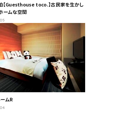
【Guesthouse toco.】古民家を生かし
ホームな空間
.05
ームR
.04