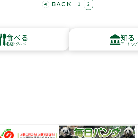
BACK
1
2
食べる
知る
名店・グルメ
アート・文