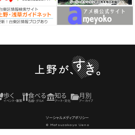
歩く
食べる
知る
月別
イベント・散策
名店・グルメ
アート・文化
アーカイブ
ソーシャルメディアポリシー
© Matsuzakaya Ueno