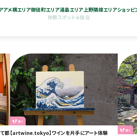
ア
アメ横エリア
御徒町エリア
湯島エリア
上野隣接エリア
ショッピ
休憩スポット＆宿泊
歩く
歩く
れて都
【artwine.tokyo】ワインを片手にアート体験