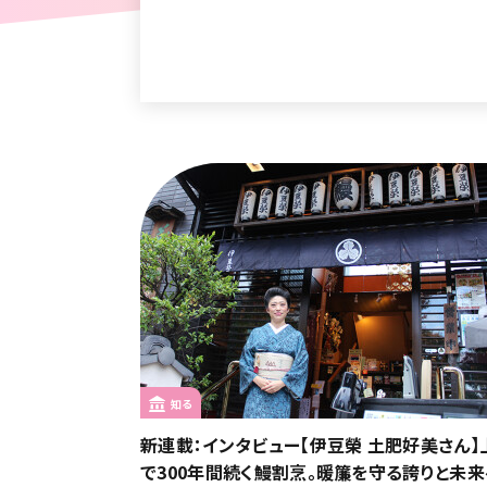
知る
新連載：インタビュー【伊豆榮 土肥好美さん】
で300年間続く鰻割烹。暖簾を守る誇りと未