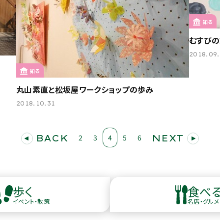
知る
むすびの
2018.09
知る
丸山素直と松坂屋ワークショップの歩み
2018.10.31
BACK
2
3
4
5
6
NEXT
歩く
食べ
イベント・散策
名店・グルメ