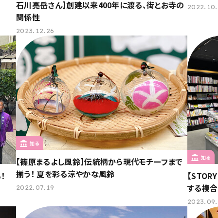
石川亮岳さん】創建以来400年に渡る、街とお寺の
2022.10
関係性
2023.12.26
知る
知る
【篠原まるよし風鈴】伝統柄から現代モチーフまで
揃う！ 夏を彩る涼やかな風鈴
！
【STOR
する複
2022.07.19
2023.09