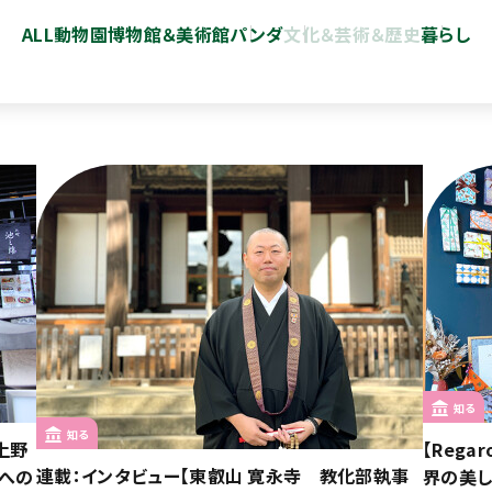
ALL
動物園
博物館＆美術館
パンダ
文化＆芸術＆歴史
暮らし
知る
知る
上野
【Rega
連載：インタビュー【東叡山 寛永寺 教化部執事
来への
界の美