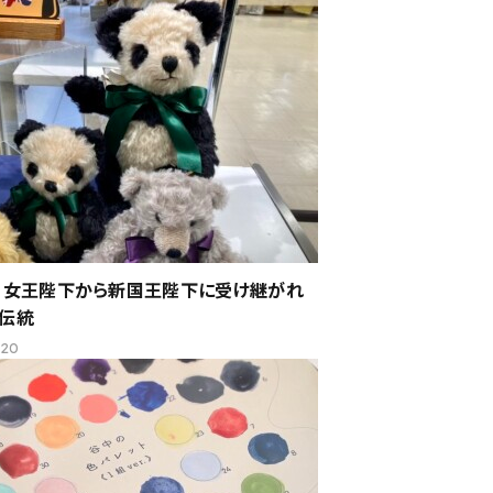
】女王陛下から新国王陛下に受け継がれ
伝統
.20