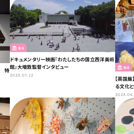
知る
ドキュメンタリー映画『わたしたちの国立西洋美術
館』大墻敦監督インタビュー
知る
念 特
2023.07.12
【英国展
る文化と
2023.04