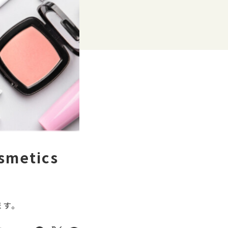
metics
ます。