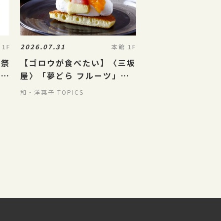
2026.07.31
 1F
本館 1F
夏祭
【ゴロウが食べたい】〈三坂
のご
屋〉「夢どら フルーツ」が
気になりすぎる…！🍓☁️
和・洋菓子 TOPICS