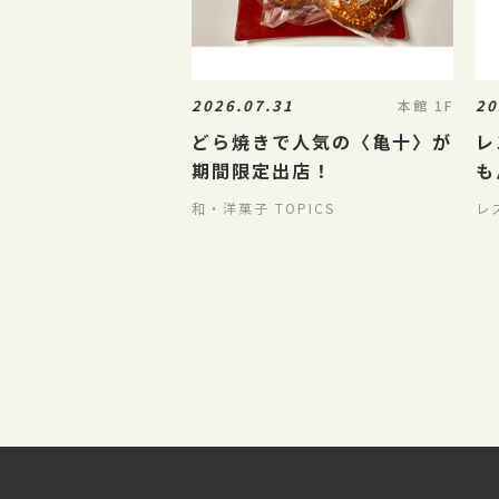
2026.07.31
20
本館 1F
どら焼きで人気の〈亀十〉が
レ
期間限定出店！
も
8
和・洋菓子 TOPICS
レ