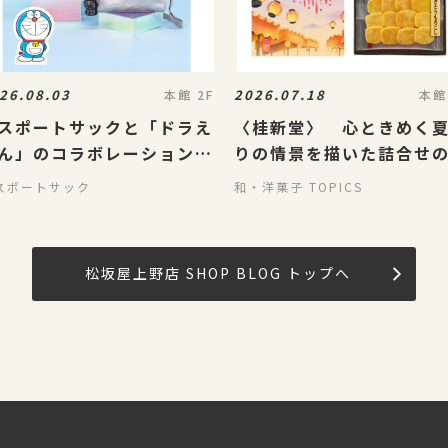
26.08.03
2026.07.18
本館 2F
本館
スポートサックと「ドラえ
〈桂新堂〉 心ときめく
ん」のコラボレーションが
りの情景を描いた詰合せ
/5（水）に発売
紹介！
スポートサック
和・洋菓子 TOPICS
松坂屋上野店 SHOP BLOG トップへ