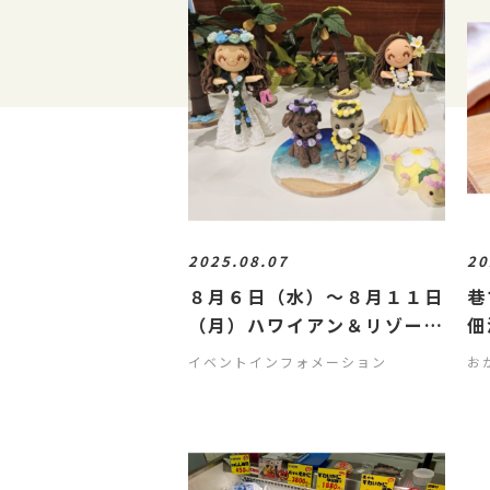
2025.08.07
20
８月６日（水）～８月１１日
巷
（月）ハワイアン＆リゾート
佃
フェア🌴
パ
イベントインフォメーション
お
サ