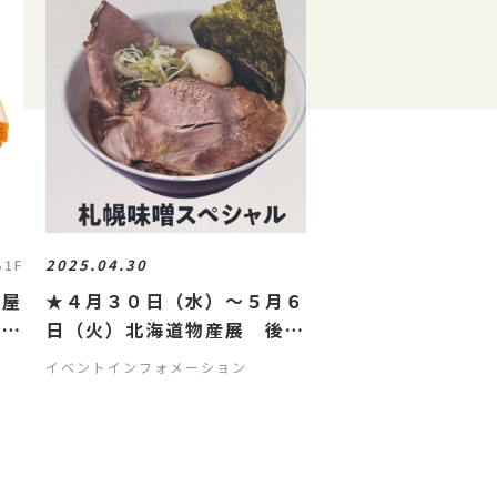
2025.04.30
B1F
ン屋
★４月３０日（水）～５月６
ます
日（火）北海道物産展 後半
戦スタート＼(^o^)／
イベントインフォメーション