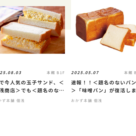
25.08.03
2025.05.07
本館 B1F
本館 
で今人気の玉子サンド、＜
速報！！＜題名のないパ
浅商店＞でも＜題名のない
＞「味噌パン」が復活し
ン屋＞から「玉子たっぷり
🍞🍞
かず本舗 佃浅
おかず本舗 佃浅
ラダサンド」販売決定！！