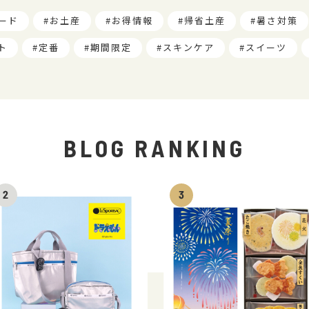
ード
お土産
お得情報
帰省土産
暑さ対策
ト
定番
期間限定
スキンケア
スイーツ
BLOG RANKING