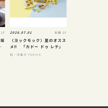
2026.07.01
 1F
本館 1F
三坂
〈ヨックモック〉夏のオスス
が
メ‼ 「カドー ドゥ レテ」
和・洋菓子 TOPICS