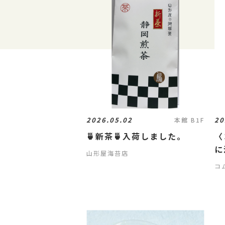
2026.05.02
20
本館 B1F
🍵新茶🍵入荷しました。
〈
に
山形屋海苔店
コ