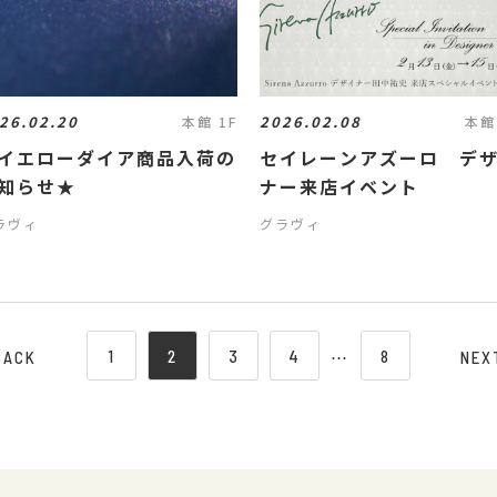
26.02.20
2026.02.08
本館 1F
本館
イエローダイア商品入荷の
セイレーンアズーロ デ
知らせ★
ナー来店イベント
ラヴィ
グラヴィ
1
2
3
4
⋯
8
BACK
NEX