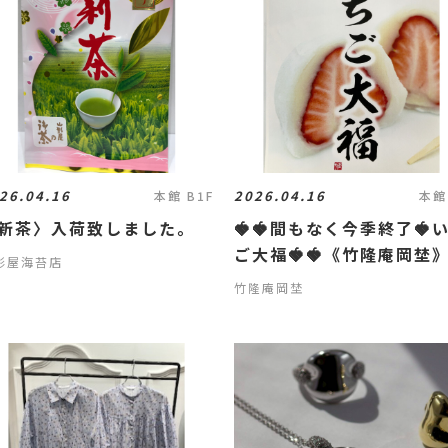
26.04.16
2026.04.16
本館 B1F
本館
新茶〉入荷致しました。
🍓🍓間もなく今季終了🍓
ご大福🍓🍓《竹隆庵岡埜
形屋海苔店
竹隆庵岡埜