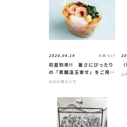
2026.04.19
20
本館 B1F
初夏到来!! 暑さにぴったり
〈
の「素麺温玉寄せ」をご用意
山
いたしました。
日本料理なだ万