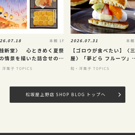
26.07.18
2026.07.31
本館 1F
本館
桂新堂〉 心ときめく夏祭
【ゴロウが食べたい】〈
の情景を描いた詰合せのご
屋〉「夢どら フルーツ」
介！
気になりすぎる…！🍓☁️
・洋菓子 TOPICS
和・洋菓子 TOPICS
松坂屋上野店 SHOP BLOG トップへ