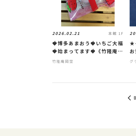
2026.02.21
20
本館 1F
🍓博多あまおう🍓いちご大福
★
🍓始まってます🍓《竹隆庵岡
お
埜》
竹隆庵岡埜
グ