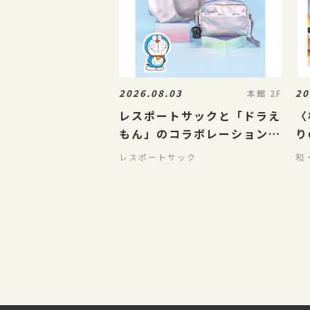
2026.08.03
20
本館 2F
レスポートサックと「ドラえ
〈
もん」のコラボレーションが
り
8/5（水）に発売
紹
レスポートサック
和