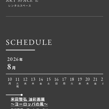
レンタルスペース
2026
年
8
月
10
11
12
13
14
15
16
17
18
19
20
21
22
月
火
水
木
金
土
日
月
火
水
木
金
土
祝
米田整弘 油彩画展
～ヨーロッパの風～