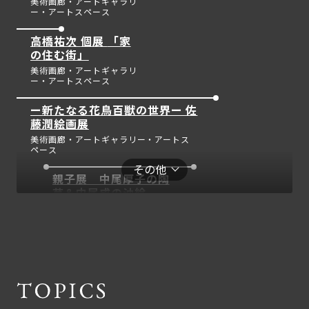
美術画廊・アートギャラリ
ー・アートスペース
高橋祐次 個展 「家
の住む街」
美術画廊・アートギャラリ
ー・アートスペース
ー新たなる花鳥百獣の世界ー 佐
藤潤絵画展
美術画廊・アートギャラリー・アートス
ペース
その他
親子展 中尾厚子の陶
芸＆中尾成の油絵
美術画廊・アートギャラリ
ー・アートスペース
WIND FROM THE
WEST 関西にゆかり
のある作家たちのグル
美術画廊・アートギャラリ
ープ展
ー・アートスペース