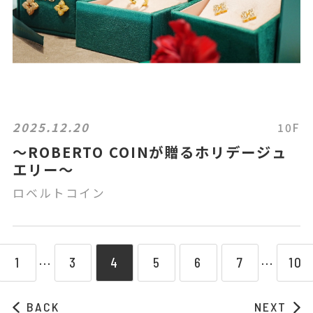
2025.12.20
10F
～ROBERTO COINが贈るホリデージュ
エリー～
ロベルトコイン
1
3
4
5
6
7
10
⋯
⋯
BACK
NEXT