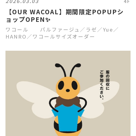
2026.03.03
4F
【OUR WACOAL】期間限定POPUPシ
ョップOPEN✨
ワコール パルファージュ／ラゼ／Yue／
HANRO／ワコールサイズオーダー