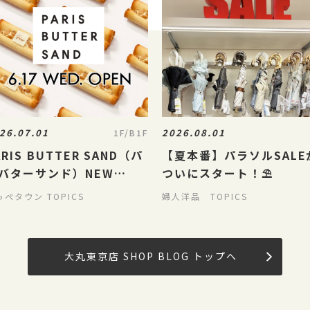
26.07.01
2026.08.01
1F/B1F
ARIS BUTTER SAND（パ
【夏本番】パラソルSALE
バターサンド）NEW
ついにスタート！⛱️
PEN!!【7/1更新】
っぺタウン TOPICS
婦人洋品 TOPICS
大丸東京店 SHOP BLOG トップへ