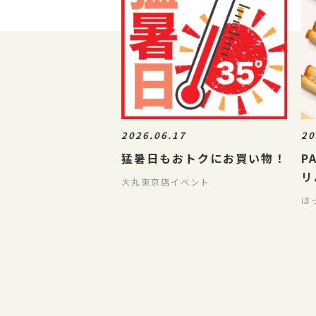
2026.06.17
20
猛暑日もおトクにお買い物！
P
リ
大丸東京店イベント
O
ほ