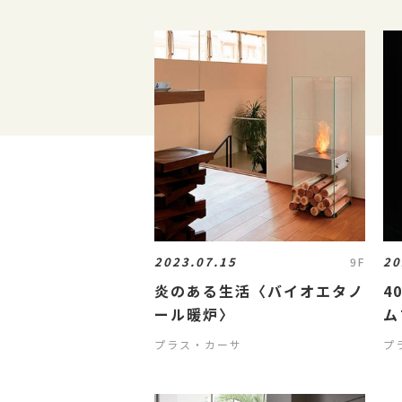
2023.07.15
20
9F
炎のある生活〈バイオエタノ
4
ール暖炉〉
ム
プラス・カーサ
プ