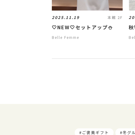
2025.11.19
20
本館 2F
🤍NEW🤍セットアップ⛄️
秋
Belle Femme
Be
ご褒美ギフト
冬グ