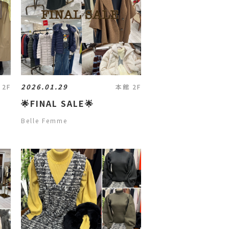
2026.01.29
 2F
本館 2F
🌟FINAL SALE🌟
Belle Femme