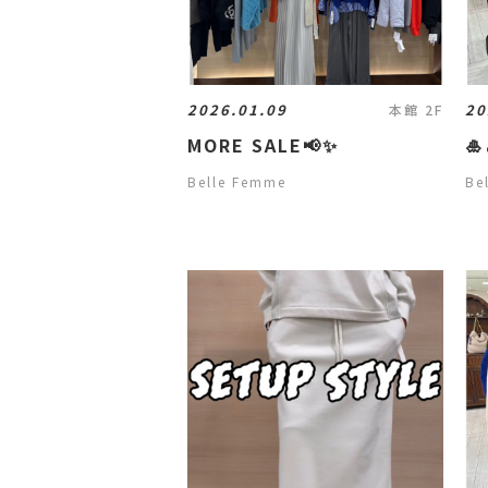
2026.01.09
20
本館 2F
MORE SALE📢✨

Belle Femme
Be