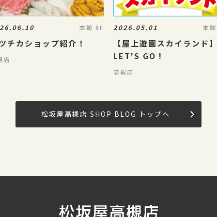
26.06.10
2026.05.01
本館 6F
本館
ツチカショップ紹介！
【屋上遊園スカイランド
LET'S GO !
槻店
高槻店
松坂屋高槻店 SHOP BLOG トップへ