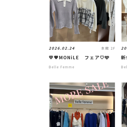
2026.02.24
20
本館 2F
💛🧡MONiLE フェア🤍🩵
新
Belle Femme
Be