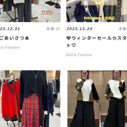
25.12.31
2025.12.24
本館 2F
本館
ごあいさつ🎍
🩵ウィンターセール⛄️ス
ト🤍
lle Femme
Belle Femme