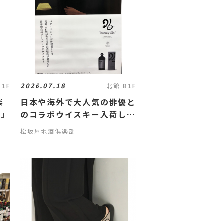
2026.07.18
B1F
北館 B1F
楽
日本や海外で大人気の俳優と
ベ」
のコラボウイスキー入荷しま
した！
松坂屋地酒倶楽部