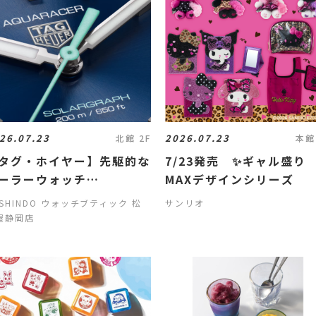
26.07.23
2026.07.23
北館 2F
本館
タグ・ホイヤー】先駆的な
7/23発売 ✨ギャル盛り
ーラーウォッチ
MAXデザインシリーズ
TAGHeuer】
NSHINDO ウォッチブティック 松
サンリオ
屋静岡店