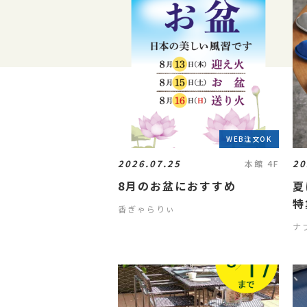
WEB注文OK
2026.07.25
20
本館 4F
8月のお盆におすすめ
夏
特
香ぎゃらりぃ
ナフ