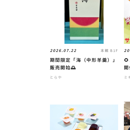
2026.07.22
20
本館 B1F
期間限定「海（中形羊羹）」

販売開始🌅
開
とらや
ミ