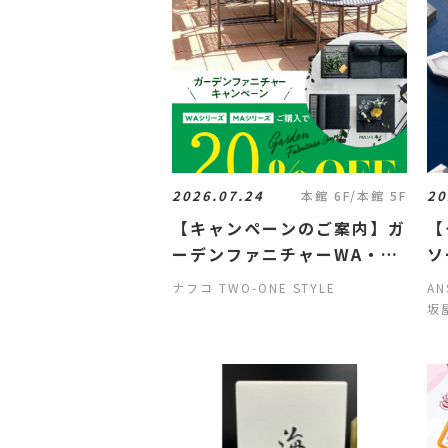
2026.07.24
20
本館 6F/本館 5F
【キャンペーンのご案内】ガ
【
ーデンファニチャーWA・
ソ
MAキャンペーンのご案内
【
ナフコ TWO-ONE STYLE
A
坂