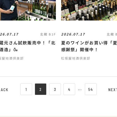
26.07.17
2026.07.17
北館 B1F
北館 
蔵元さん試飲販売中！「北
夏のワインがお買い得「
酒造」🍶
感謝祭」開催中！
坂屋地酒倶楽部
松坂屋地酒倶楽部
1
2
3
4
⋯
54
BACK
NEX