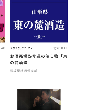
2026.07.22
 4F
北館 B1F
お酒売場🍶今週の催し物「東
の麓酒造」
松坂屋地酒倶楽部