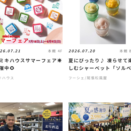
26.07.21
2026.07.20
本館 4F
本館 
ミキハウスサマーフェア☀️
夏にぴったり♪ 凍らせて
催中🌻
しむシャーベット「ソル
キハウス
フーシェ/尾張松風屋