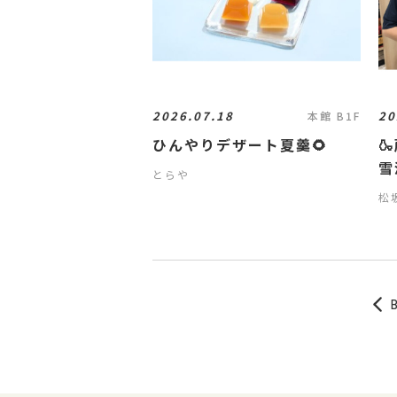
2026.07.18
20
本館 B1F
ひんやりデザート夏羹🌻

雪
とらや
松