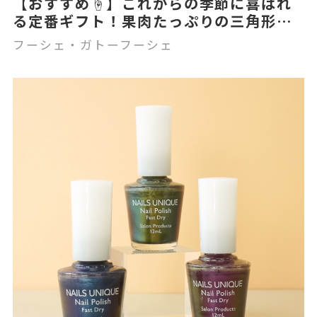
【おすすめ☝️】これからの季節に喜ばれ
る定番ギフト！果肉たっぷりの三角形ゼ
リー🍇🥄
フーシェ・ガトーフーシェ