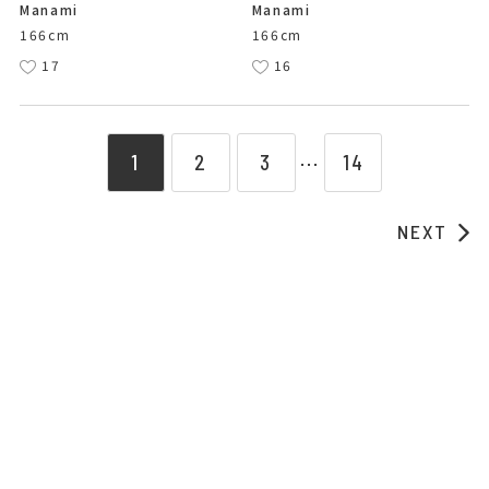
Manami
Manami
166cm
166cm
17
16
1
2
3
14
⋯
NEXT