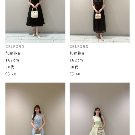
CELFORD
CELFORD
fumika
fumika
162cm
162cm
30代
30代
28
40