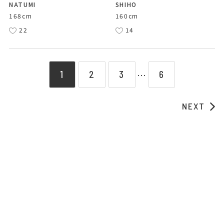
NATUMI
SHIHO
168cm
160cm
22
14
1
2
3
6
⋯
NEXT