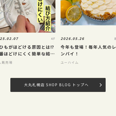
25.02.07
2026.05.26
4F
ひもがほどける原因とは⁉️
今年も登場！毎年人気の
番ほどけにくく簡単な結び
ンパイ！
紹介‼️
人靴売場
ユーハイム
大丸札幌店 SHOP BLOG トップへ