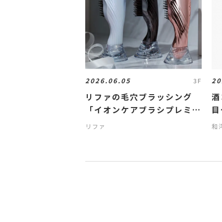
2026.06.05
20
3F
リファの毛穴ブラッシング
酒
「イオンケアブラシプレミア
目
ムブラシ」
ッ
リファ
和
夏