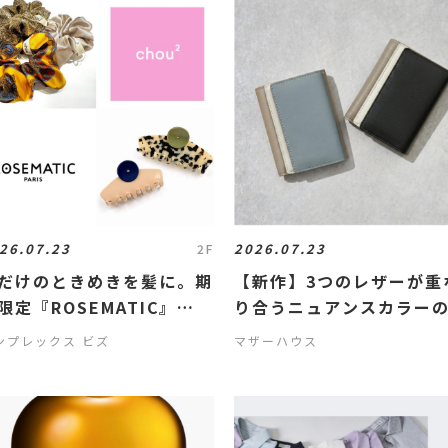
26.07.23
2026.07.23
2F
だけのときめきを髪に。期
【新作】3つのレザーが重
限定『ROSEMATIC』
り合うニュアンスカラー
Chou²』コレクション
小物
ンプレックス ビズ
マザーハウス