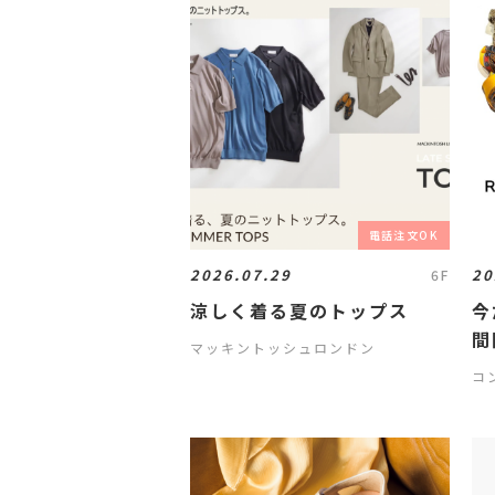
電話注文OK
2026.07.29
20
6F
涼しく着る夏のトップス
今
間
マッキントッシュロンドン
『
コ