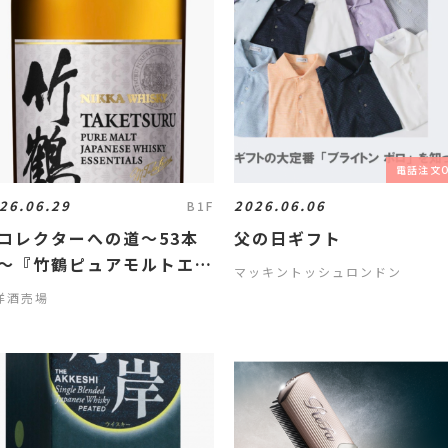
電話注文
26.06.29
2026.06.06
B1F
コレクターへの道〜53本
父の日ギフト
〜『竹鶴ピュアモルトエッ
マッキントッシュロンドン
ンシャルズ2026』抽選販
洋酒売場
！！