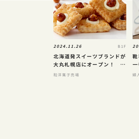
2024.11.26
20
B1F
北海道発スイーツブランドが
靴
大丸札幌店にオープン！ ニ
一
セコメイプルバター
方
和洋菓子売場
婦