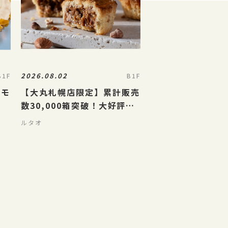
2026.08.02
B1F
B1F
レモ
【大丸札幌店限定】累計販売
数30,000箱突破！大好評の
ナッツとキャラメルのガレッ
ルタオ
ト「ガレナッティ」