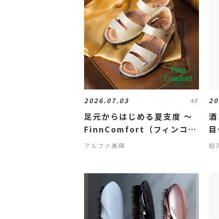
2026.07.03
20
4F
足元からはじめる夏支度 ～
酒
FinnComfort（フィンコン
目
フォート）～
セ
アルファ美輝
和
売