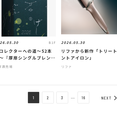
26.05.30
2026.05.30
B1F
コレクターへの道〜52本
リファから新作「トリー
〜『厚岸シングルブレンデ
ントアイロン」
ドジャパニーズウイスキー
洋酒売場
リファ
至』抽選販売！！
1
2
3
⋯
16
NEXT