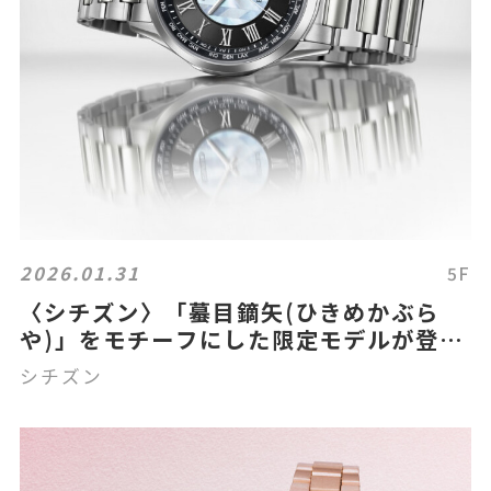
2026.01.31
5F
〈シチズン〉「蟇目鏑矢(ひきめかぶら
や)」をモチーフにした限定モデルが登
場！
シチズン