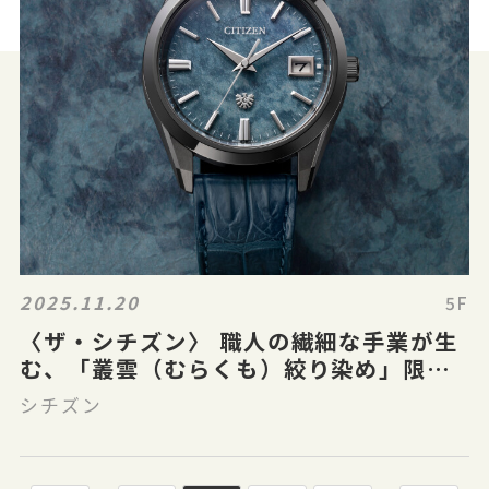
2025.11.20
5F
〈ザ・シチズン〉 職人の繊細な手業が生
む、「叢雲（むらくも）絞り染め」限定
モデル
シチズン