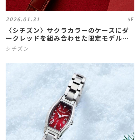
2026.01.31
5F
〈シチズン〉サクラカラーのケースにダ
ークレッドを組み合わせた限定モデル新
登場♪
シチズン