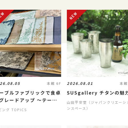
26.08.05
2026.08.01
本館 6F
本館
ーブルファブリックで食卓
SUSgallery チタンの
グレードアップ ～テーブ
山田平安堂（ジャパンクリエーシ
デコール～
ンスペース）
ング TOPICS