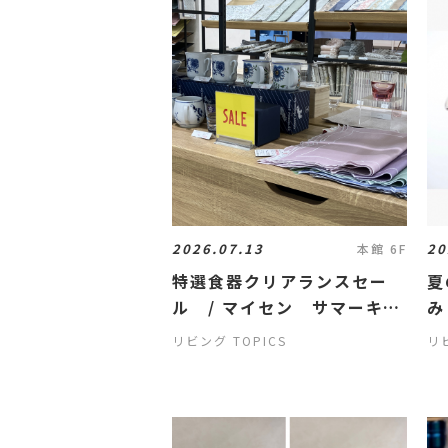
2026.07.13
20
本館 6F
特選食器クリアランスセー
夏
ル / マイセン サマーキャ
み
ンペーン
リビング TOPICS
リビ