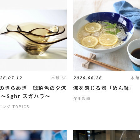
26.07.12
2026.06.26
本館 6F
本館
のきらめき 琥珀色の夕涼
涼を感じる器「めん鉢」
 ～Sghr スガハラ～
深川製磁
ング TOPICS