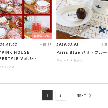
電話注文OK
26.03.02
2026.03.02
本館 5F
本館
*PINK HOUSE
Paris Blue パリ・ブルー
FESTYLE Vol.5
キャトル・セゾン
ELEASE*〜【電話注文
ンクハウス
】
1
2
NEXT