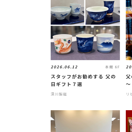
2026.06.12
20
本館 6F
スタッフがお勧めする 父の
父
日ギフト７選
～リ
深川製磁
リビ