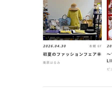
2026.04.30
20
本館 6F
初夏のファッションフェア🌞
〜
LI
栗原はるみ
R
ピ
可