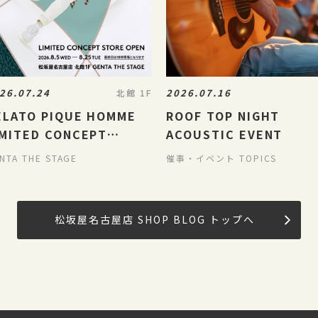
26.07.24
2026.07.16
北館 1F
ELATO PIQUE HOMME
ROOF TOP NIGHT
IMITED CONCEPT
ACOUSTIC EVENT
TORE
NTA THE STAGE
催事・イベント TOPICS
松坂屋名古屋店 SHOP BLOG トップへ