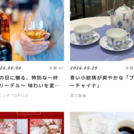
26.06.08
2026.05.29
本館 6F
本館
の日に贈る、特別な一杯
青い小紋柄が爽やかな「
ーデル～ 味わいを変え
ーチャイナ」
る グラスの力
ング TOPICS
深川製磁