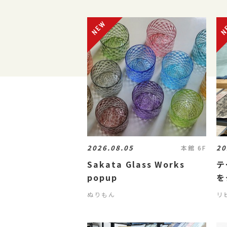
2026.08.05
20
本館 6F
Sakata Glass Works
テ
popup
を
ル
ぬりもん
リビ