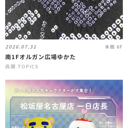
2026.07.31
本館 6F
南1Fオルガン広場ゆかた
呉服 TOPICS