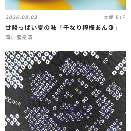
2026.08.03
本館 B1F
甘酸っぱい夏の味「千なり檸檬あん🍋」
両口屋是清