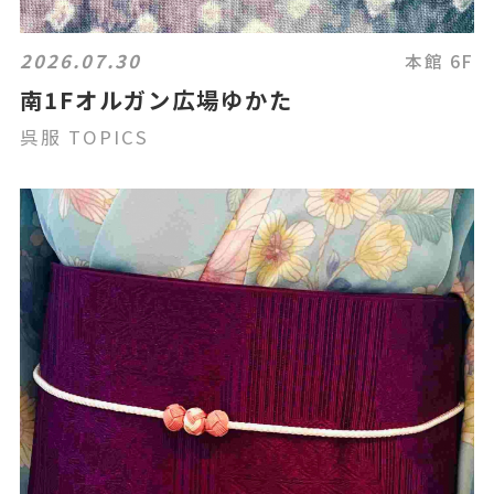
2026.07.30
本館 6F
南1Fオルガン広場ゆかた
呉服 TOPICS