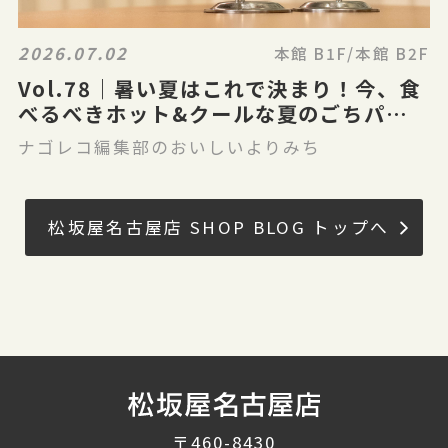
2026.07.02
本館 B1F/本館 B2F
Vol.78｜暑い夏はこれで決まり！今、食
べるべきホット&クールな夏のごちパラ
グルメ
ナゴレコ編集部のおいしいよりみち
松坂屋名古屋店 SHOP BLOG トップへ
〒460-8430