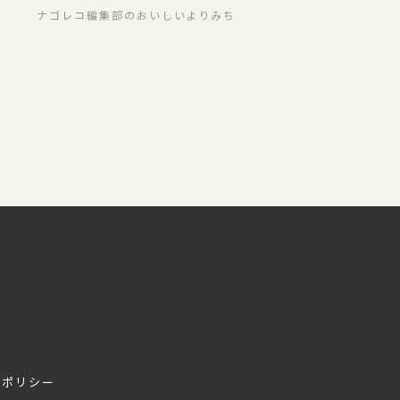
&クールな夏のごちパラグル
ナゴレコ編集部のおいしいよりみち
メ
アポリシー