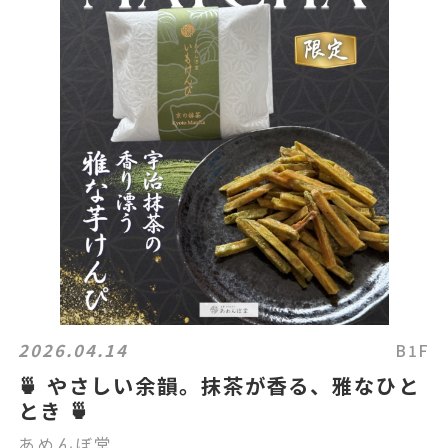
2026.04.14
B1F
🍵 やさしい余韻。抹茶が香る、雅なひと
とき 🍵
あめんぼ堂