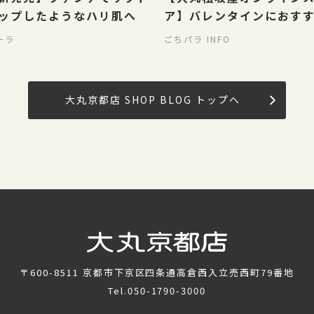
ップしたようなハリ肌へ
ア】バレンタインにおす
め！和スイーツ特集
ーラ
ごちパラ INFO
大丸京都店 SHOP BLOG トップへ
〒600-8511
京都市下京区四条通高倉西入立売西町79番地
Tel.
050-1790-3000