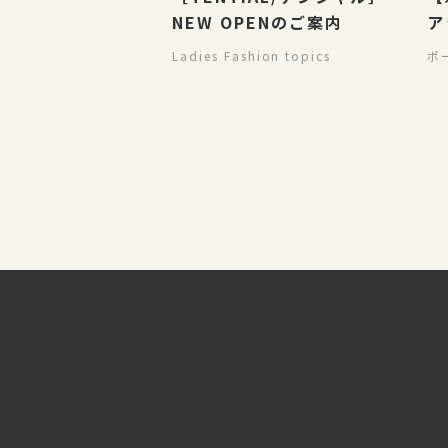
NEW OPENのご案内
ア
Ladies Fashion topics
ポ