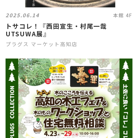
2025.06.14
本館 4F
トサコレ！『西田宣生・村尾一哉
UTSUWA展』
プラグス マーケット高知店