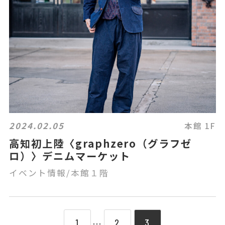
2024.02.05
本館 1F
高知初上陸〈graphzero（グラフゼ
ロ）〉デニムマーケット
イベント情報/本館１階
1
2
3
⋯