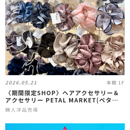
2026.05.21
本館 1F
〈期間限定SHOP〉ヘアアクセサリー＆
アクセサリー PETAL MARKET(ペタル
マーケット)🎀
婦人洋品売場