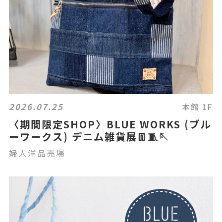
2026.07.25
本館 1F
〈期間限定SHOP〉BLUE WORKS (ブル
ーワークス) デニム雑貨展👖🧵🪡
婦人洋品売場