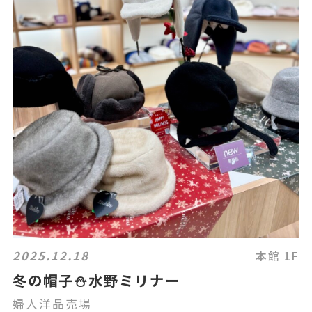
2025.12.18
本館 1F
冬の帽子⛄️水野ミリナー
婦人洋品売場