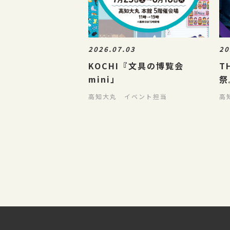
2026.07.03
20
KOCHI『文具の博覧会
T
mini」
祭
高知大丸 イベント担当
高