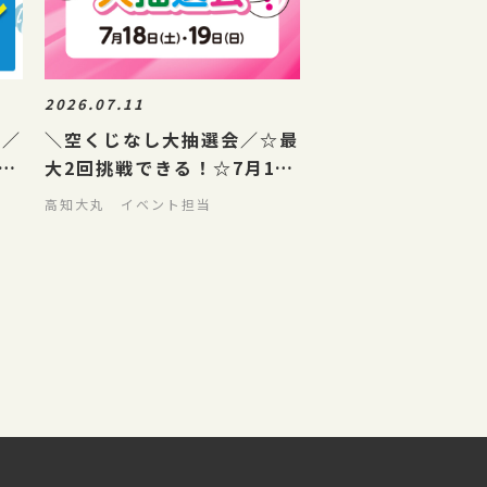
2026.07.11
ル／
＼空くじなし大抽選会／☆最
ク
大2回挑戦できる！☆7月18
日(土)・19日(日)
高知大丸 イベント担当