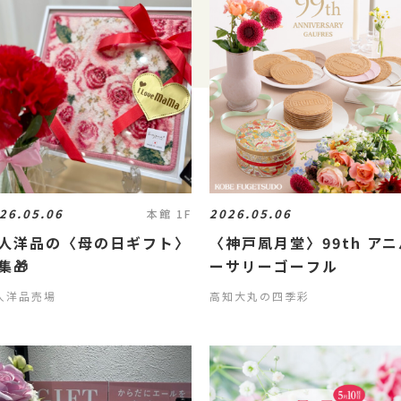
26.05.06
2026.05.06
本館 1F
人洋品の〈母の日ギフト〉
〈神戸凮月堂〉99th ア
集🎁
ーサリーゴーフル
人洋品売場
高知大丸の四季彩