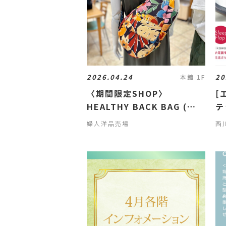
2026.04.24
20
本館 1F
〈期間限定SHOP〉
[
HEALTHY BACK BAG (ヘ
テ
ルシーバックバッグ)🎒✨
婦人洋品売場
西