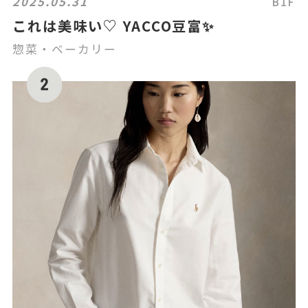
2025.05.31
B1F
これは美味い♡ YACCO豆富✨
惣菜・ベーカリー