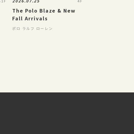
2026.07.25
B1F
4F
The Polo Blaze & New
Fall Arrivals
ポロ ラルフ ローレン