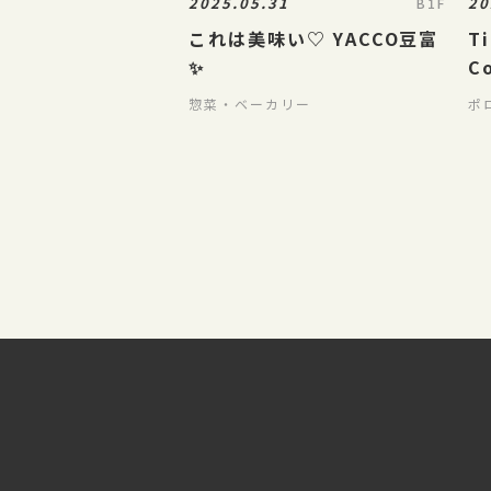
2025.05.31
20
B1F
これは美味い♡ YACCO豆富
Ti
✨
C
惣菜・ベーカリー
ポ