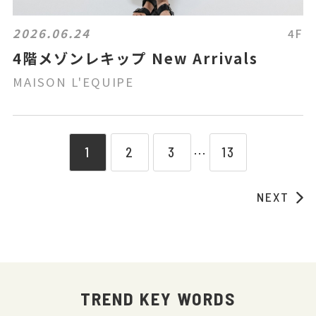
2026.06.24
4F
4階メゾンレキップ New Arrivals
MAISON L'EQUIPE
1
2
3
13
⋯
NEXT
TREND KEY WORDS