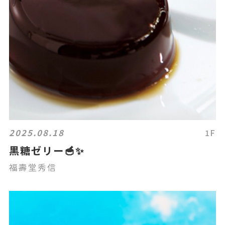
2025.08.18
1F
黒糖ゼリー🥣✨
福壽堂秀信