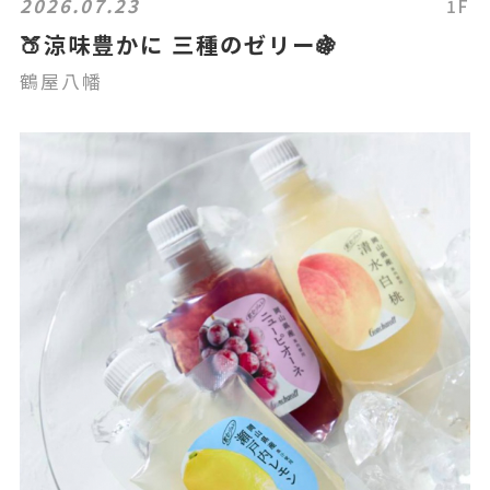
2026.07.23
1F
🍑涼味豊かに 三種のゼリー🍇
鶴屋八幡