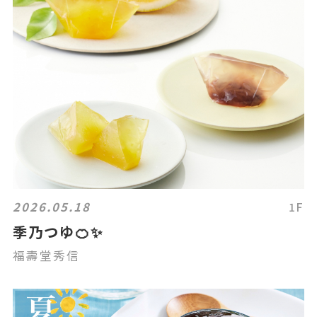
2026.05.18
1F
季乃つゆ🍊✨
福壽堂秀信