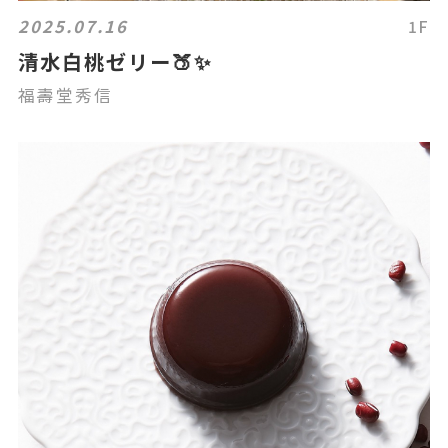
2025.07.16
1F
清水白桃ゼリー🍑✨
福壽堂秀信