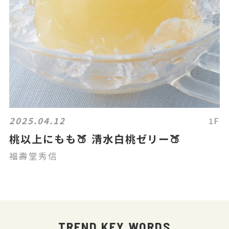
2025.04.12
1F
桃以上にもも🍑 清水白桃ゼリー🍑
福壽堂秀信
TREND KEY WORDS