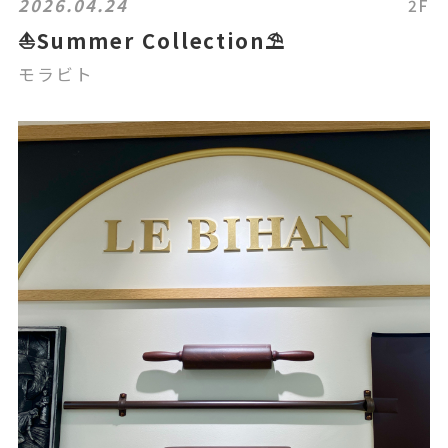
2026.04.24
2F
⛵️Summer Collection⛱
モラビト